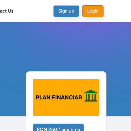
act Us
Sign up
Login
RON 260 / one time