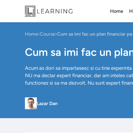
Home
H
Home
Course
Cum sa imi fac un plan financiar pe
Cum sa imi fac un plan
Acum as dori sa impartasesc si cu tine experinta m
NU ma declar expert financiar, dar am inteles ca
functionez si sa ma dezvolt. Nu sunt expert finan
Lazar Dan