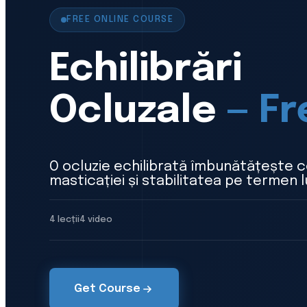
FREE ONLINE COURSE
Echilibrări
Ocluzale
— Fr
O ocluzie echilibrată îmbunătățește co
masticației și stabilitatea pe termen
4 lecții
4 video
Get Course